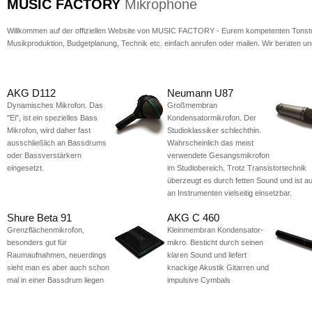
MUSIC FACTORY
Mikrophone
Willkommen auf der offiziellen Website von MUSIC FACTORY - Eurem kompetenten Tonstudi
Musikproduktion, Budgetplanung, Technik etc. einfach anrufen oder mailen. Wir beraten u
AKG D112
Neumann U87
Dynamisches Mikrofon. Das
Großmembran
"Ei", ist ein spezielles Bass
Kondensatormikrofon. Der
Mikrofon, wird daher fast
Studioklassiker schlechthin.
ausschließlich an Bassdrums
Wahrscheinlich das meist
oder Bassverstärkern
verwendete Gesangsmikrofon
eingesetzt.
im Studiobereich. Trotz Transistortechnik
überzeugt es durch fetten Sound und ist a
an Instrumenten vielseitig einsetzbar.
Shure Beta 91
AKG C 460
Grenzflächenmikrofon,
Kleinmembran Kondensator-
besonders gut für
mikro. Besticht durch seinen
Raumaufnahmen, neuerdings
klaren Sound und liefert
sieht man es aber auch schon
knackige Akustik Gitarren und
mal in einer Bassdrum liegen
impulsive Cymbals