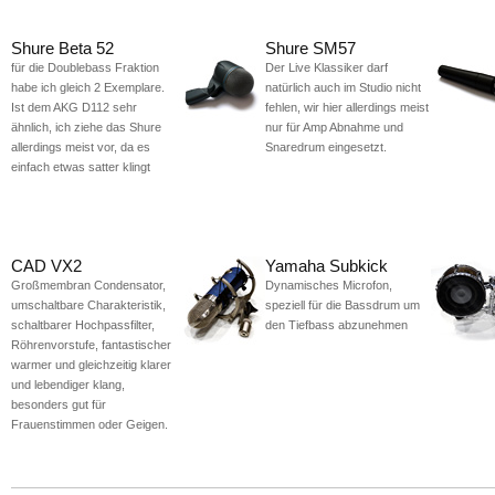
Shure Beta 52
Shure SM57
für die Doublebass Fraktion
Der Live Klassiker darf
habe ich gleich 2 Exemplare.
natürlich auch im Studio nicht
Ist dem AKG D112 sehr
fehlen, wir hier allerdings meist
ähnlich, ich ziehe das Shure
nur für Amp Abnahme und
allerdings meist vor, da es
Snaredrum eingesetzt.
einfach etwas satter klingt
CAD VX2
Yamaha Subkick
Großmembran Condensator,
Dynamisches Microfon,
umschaltbare Charakteristik,
speziell für die Bassdrum um
schaltbarer Hochpassfilter,
den Tiefbass abzunehmen
Röhrenvorstufe, fantastischer
warmer und gleichzeitig klarer
und lebendiger klang,
besonders gut für
Frauenstimmen oder Geigen.